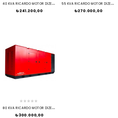
4
0 KVA RICARDO MOTOR DİZEL JENERATÖR SET + ATS
5
5 KVA RICARDO MOTOR DİZEL JENERATÖR SET + ATS
₺241.200,00
₺270.000,00
8
0 KVA RICARDO MOTOR DİZEL JENERATÖR SET + ATS
₺300.000,00