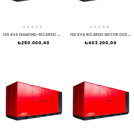
1
00 KVA DIAMOND-RICARDO MOTOR DİZEL JENERATÖR SET + ATS
1
50 KVA RICARDO MOTOR DİZEL JENERATÖR SET + ATS
₺260.000,40
₺403.200,00