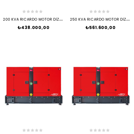
2
00 KVA RICARDO MOTOR DİZEL JENERATÖR SET + ATS
2
50 KVA RICARDO MOTOR DİZEL JENERATÖR SET + ATS
₺438.000,00
₺561.600,00