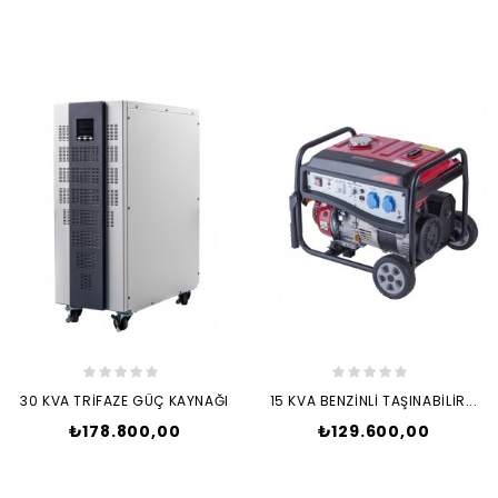
30 KVA TRİFAZE GÜÇ KAYNAĞI
15 KVA BENZİNLİ TAŞINABİLİR...
Fiyat
Fiyat
₺178.800,00
₺129.600,00