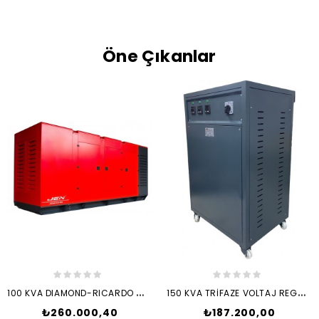
Öne Çıkanlar
1
00 KVA DIAMOND-RICARDO MOTOR...
1
50 KVA TRİFAZE VOLTAJ REGÜLATÖRÜ
Fiyat
Fiyat
₺260.000,40
₺187.200,00