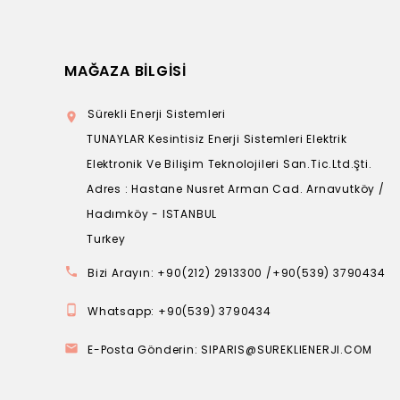
MAĞAZA BILGISI
Sürekli Enerji Sistemleri

TUNAYLAR Kesintisiz Enerji Sistemleri Elektrik
Elektronik Ve Bilişim Teknolojileri San.Tic.Ltd.Şti.
Adres : Hastane Nusret Arman Cad. Arnavutköy /
Hadımköy - ISTANBUL
Turkey

Bizi Arayın:
+90(212) 2913300 /+90(539) 3790434

Whatsapp:
+90(539) 3790434

E-Posta Gönderin:
SIPARIS@SUREKLIENERJI.COM