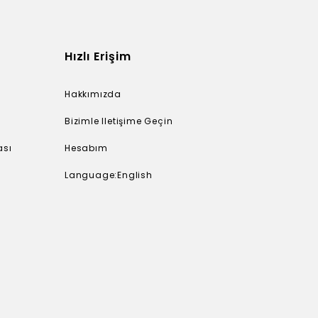
Hızlı Erişim
Hakkımızda
i
Bizimle Iletişime Geçin
ası
Hesabım
Language:English