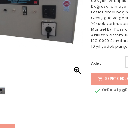
90 V/sn. voltaj dü
Doğrusal olmayan
Fazlar arası bağı
Geniş güç ve geril
Yüksek verim, ses
Manuel By-Pass öz
Akıllı fan sistemi
ISO 9000 Standart
10 yıl yedek parç
Adet

SEPETE EKL

Ürün 3 iş g
