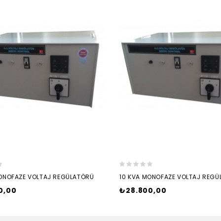
ONOFAZE VOLTAJ REGÜLATÖRÜ
10 KVA MONOFAZE VOLTAJ REGÜ
Fiyat
0,00
₺28.800,00