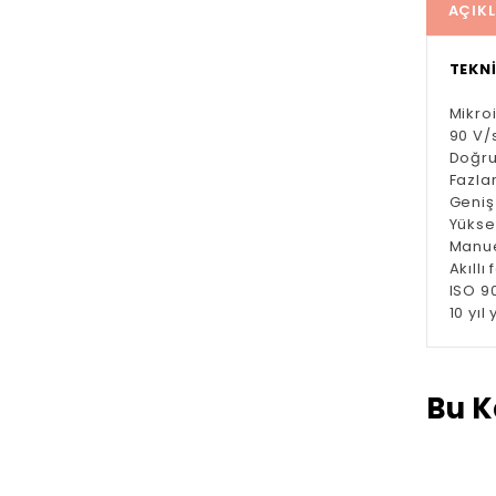
AÇIK
TEKNİ
Mikro
90 V/s
Doğru
Fazla
Geniş
Yükse
Manue
Akıllı
ISO 9
10 yı
Bu K