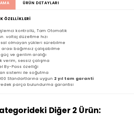
LAMA
ÜRÜN DETAYLARI
K ÖZELLİKLERİ
işlemci kontrollü, Tam Otomatik
n. voltaj düzeltme hızı
sal olmayan yükleri sürebilme
r arası bağımsız çalışabilme
 güç ve gerilim aralığı
k verim, sessiz çalışma
l By-Pass özelliği
 fan sistemi ile soğutma
000 Standartlarına uygun
2 yıl tam garanti
l yedek parça bulundurma garantisi
ategorideki Diğer 2 Ürün: