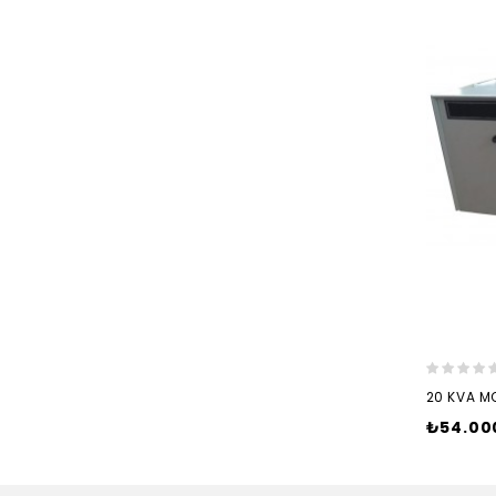
20 KVA M
Fiyat
₺54.00