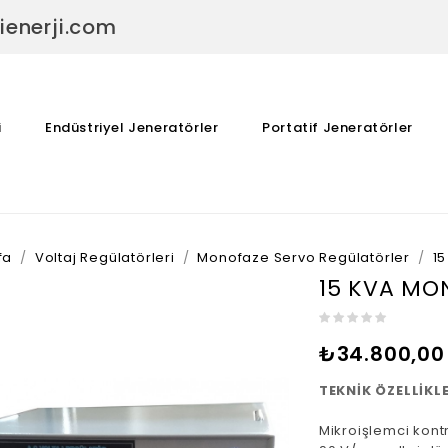
ienerji.com
i
Endüstriyel Jeneratörler
Portatif Jeneratörler
fa
Voltaj Regülatörleri
Monofaze Servo Regülatörler
1
15 KVA MO
₺34.800,00
TEKNİK ÖZELLİKL
Mikroişlemci kont