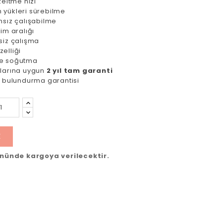
zeltme hızı
 yükleri sürebilme
msız çalışabilme
im aralığı
siz çalışma
elliği
 ile soğutma
larına uygun
2 yıl tam garanti
a bulundurma garantisi
E
ününde kargoya verilecektir.