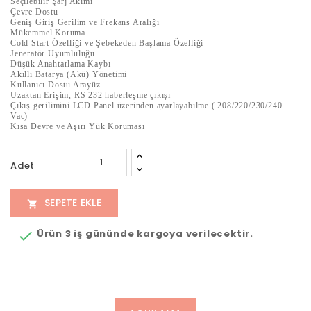
Seçilebilir Şarj Akımı
Çevre Dostu
Geniş Giriş Gerilim ve Frekans Aralığı
Mükemmel Koruma
Cold Start Özelliği ve Şebekeden Başlama Özelliği
Jeneratör Uyumluluğu
Düşük Anahtarlama Kaybı
Akıllı Batarya (Akü) Yönetimi
Kullanıcı Dostu Arayüz
Uzaktan Erişim, RS 232 haberleşme çıkışı
Çıkış gerilimini LCD Panel üzerinden ayarlayabilme ( 208/220/230/240
Vac)
Kısa Devre ve Aşırı Yük Koruması
Adet
SEPETE EKLE

Ürün 3 iş gününde kargoya verilecektir.
