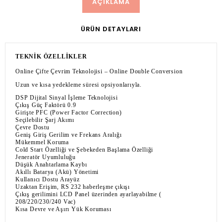
AÇIKLAMA
ÜRÜN DETAYLARI
TEKNİK ÖZELLİKLER
Online Çifte Çevrim Teknolojisi – Online Double Conversion
Uzun ve kısa yedekleme süresi opsiyonlarıyla.
DSP Dijital Sinyal İşleme Teknolojisi
Çıkış Güç Faktörü 0.9
Girişte PFC (Power Factor Correction)
Seçilebilir Şarj Akımı
Çevre Dostu
Geniş Giriş Gerilim ve Frekans Aralığı
Mükemmel Koruma
Cold Start Özelliği ve Şebekeden Başlama Özelliği
Jeneratör Uyumluluğu
Düşük Anahtarlama Kaybı
Akıllı Batarya (Akü) Yönetimi
Kullanıcı Dostu Arayüz
Uzaktan Erişim, RS 232 haberleşme çıkışı
Çıkış gerilimini LCD Panel üzerinden ayarlayabilme (
208/220/230/240 Vac)
Kısa Devre ve Aşırı Yük Koruması