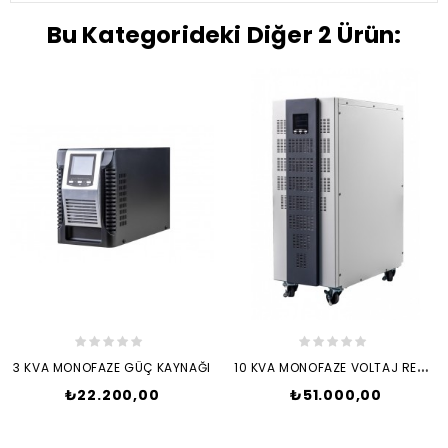
Bu Kategorideki Diğer 2 Ürün:
1
0 KVA MONOFAZE VOLTAJ REGÜLATÖRÜ
3 KVA MONOFAZE GÜÇ KAYNAĞI
Fiyat
Fiyat
₺22.200,00
₺51.000,00